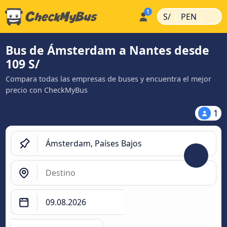
|
|
S/
PEN
Bus de Ámsterdam a Nantes desde
109 S/
Compara todas las empresas de buses y encuentra el mejor
precio con CheckMyBus
1