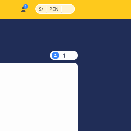
|
|
S/
PEN
1