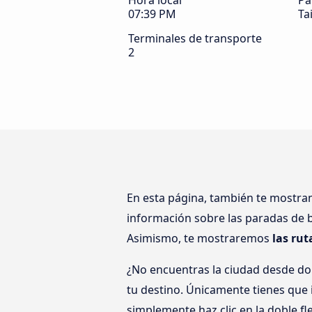
Hora local
Pa
07:39 PM
Ta
Terminales de transporte
2
En esta página, también te mostr
información sobre las paradas de b
Asimismo, te mostraremos
las ru
¿No encuentras la ciudad desde d
tu destino. Únicamente tienes que i
simplemente haz clic en la doble fl