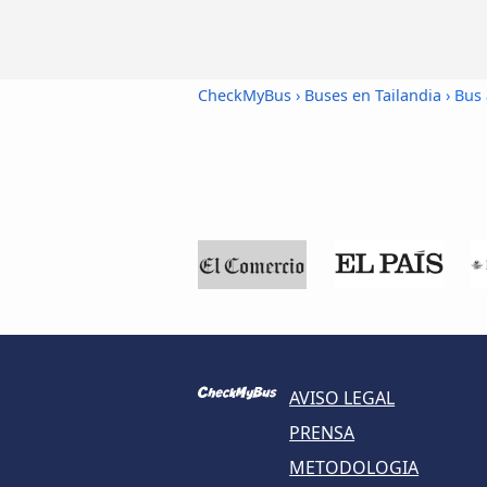
CheckMyBus
›
Buses en Tailandia
› Bus
AVISO LEGAL
PRENSA
METODOLOGIA