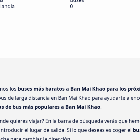
ís
Buses
ilandia
0
amos los
buses más baratos a Ban Mai Khao para los próx
us de larga distancia en Ban Mai Khao para ayudarte a enco
tas de bus más populares a Ban Mai Khao
.
onde quieres viajar? En la barra de búsqueda verás que h
ntroducir el lugar de salida. Si lo que deseas es coger el
bu
echa para cambiar la dirección.