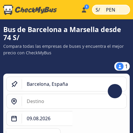
|
|
S/
PEN
Bus de Barcelona a Marsella desde
74 S/
Compara todas las empresas de buses y encuentra el mejor
precio con CheckMyBus
1