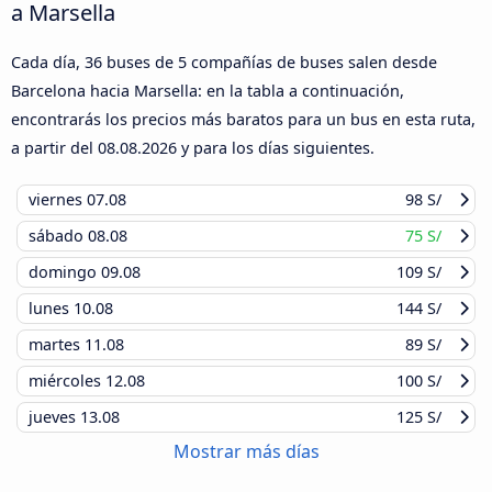
a Marsella
Cada día, 36 buses de 5 compañías de buses salen desde
Barcelona hacia Marsella: en la tabla a continuación,
encontrarás los precios más baratos para un bus en esta ruta,
a partir del
08.08.2026
y para los días siguientes.
viernes
07.08
98 S/
sábado
08.08
75 S/
domingo
09.08
109 S/
lunes
10.08
144 S/
martes
11.08
89 S/
miércoles
12.08
100 S/
jueves
13.08
125 S/
Mostrar más días