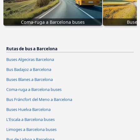
Coma-ruga a Barcelona buses
Buses
Rutas de bus a Barcelona
Buses Algeciras Barcelona
Bus Badajoz a Barcelona
Buses Blanes a Barcelona
Coma-ruga a Barcelona buses
Bus Fráncfort del Meno a Barcelona
Buses Huelva Barcelona
L'Escala a Barcelona buses
Limoges a Barcelona buses
Bus de Lisboa a Barcelona