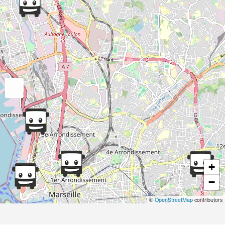
+
−
©
OpenStreetMap
contributors