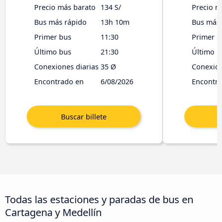
Precio más barato
134 S/
Precio m
Bus más rápido
13h 10m
Bus más 
Primer bus
11:30
Primer b
Último bus
21:30
Último b
Conexiones diarias
35 Ø
Conexion
Encontrado en
6/08/2026
Encontr
Todas las estaciones y paradas de bus en
Cartagena y Medellín