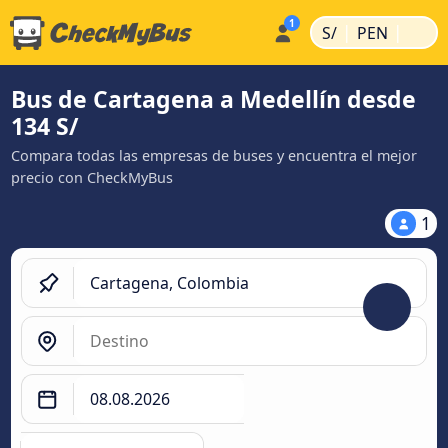
|
|
S/
PEN
Bus de Cartagena a Medellín desde
134 S/
Compara todas las empresas de buses y encuentra el mejor
precio con CheckMyBus
1