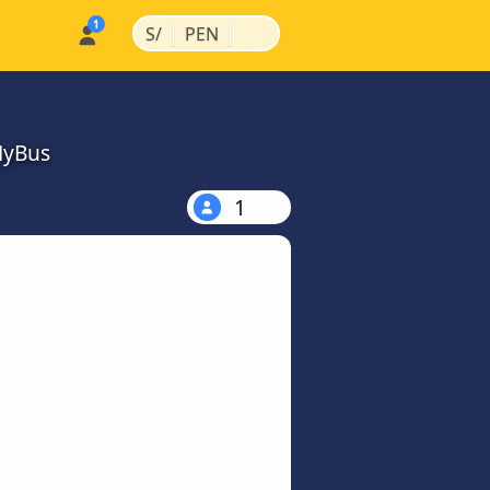
|
|
S/
PEN
MyBus
1