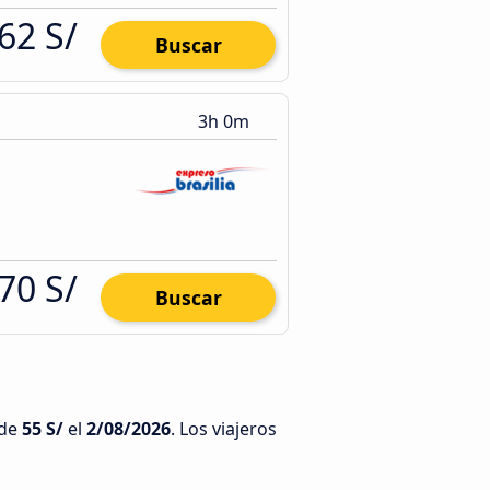
62 S/
Buscar
3h 0m
70 S/
Buscar
 de
55 S/
el
2/08/2026
. Los viajeros