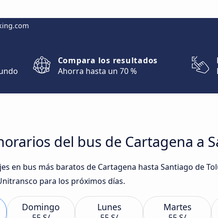
king.com
Compara los resultados
mundo
Ahorra hasta un 70 %
orarios del bus de Cartagena a S
iajes en bus más baratos de Cartagena hasta Santiago de To
Unitransco para los próximos días.
Domingo
Lunes
Martes
55 S/
55 S/
55 S/