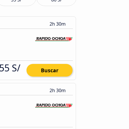
2h 30m
55 S/
Buscar
2h 30m