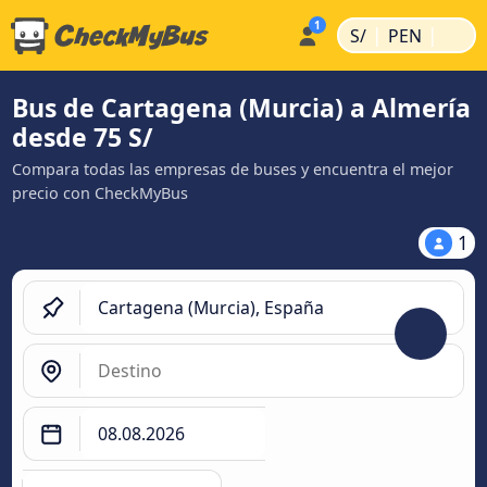
|
|
S/
PEN
Bus de Cartagena (Murcia) a Almería
desde 75 S/
Compara todas las empresas de buses y encuentra el mejor
precio con CheckMyBus
1