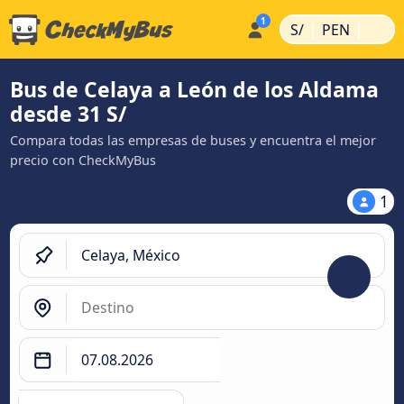
|
|
S/
PEN
Bus de Celaya a León de los Aldama
desde 31 S/
Compara todas las empresas de buses y encuentra el mejor
precio con CheckMyBus
1