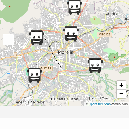
+
−
©
OpenStreetMap
contributors