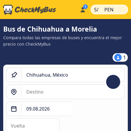
|
|
S/
PEN
Bus de Chihuahua a Morelia
Compara todas las empresas de buses y encuentra el mejor
precio con CheckMyBus
1