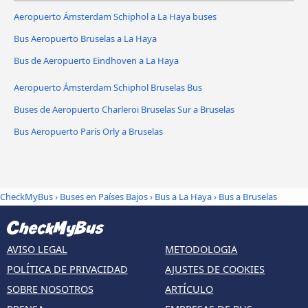
Aeropuerto Ámsterdam Schiphol a La Haya buses
Bus Aeropuerto Bruselas a La Haya
Bus de Aeropuerto Eindhoven a La Haya
Aeropuerto Ámsterdam Schiphol Bruselas Bus
Buses de Aeropuerto Charleroi Bruselas Sur a Bruselas
Bus Aeropuerto París Orly a Bruselas
CheckMyBus
›
Buses en Países Bajos
›
Bus a La Haya
›
Bus a Bruselas
AVISO LEGAL
METODOLOGIA
POLÍTICA DE PRIVACIDAD
AJUSTES DE COOKIES
SOBRE NOSOTROS
ARTÍCULO