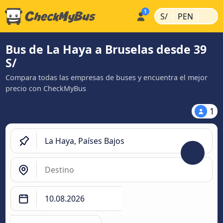
|
|
S/
PEN
Bus de La Haya a Bruselas desde 39
S/
Compara todas las empresas de buses y encuentra el mejor
precio con CheckMyBus
1