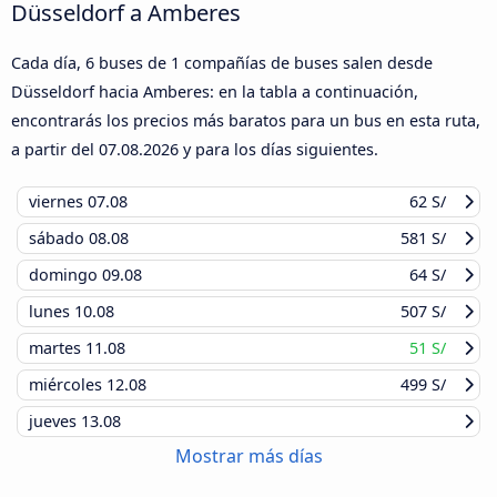
Düsseldorf a Amberes
Cada día, 6 buses de 1 compañías de buses salen desde
Düsseldorf hacia Amberes: en la tabla a continuación,
encontrarás los precios más baratos para un bus en esta ruta,
a partir del
07.08.2026
y para los días siguientes.
viernes
07.08
62 S/
sábado
08.08
581 S/
domingo
09.08
64 S/
lunes
10.08
507 S/
martes
11.08
51 S/
miércoles
12.08
499 S/
jueves
13.08
Mostrar más días