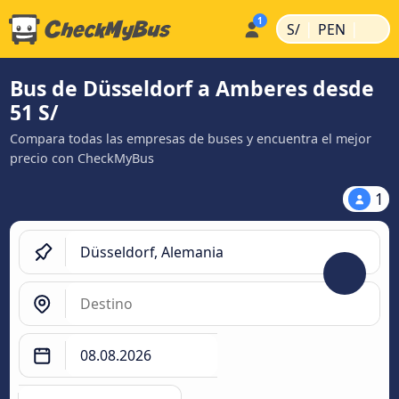
|
|
S/
PEN
Bus de Düsseldorf a Amberes desde
51 S/
Compara todas las empresas de buses y encuentra el mejor
precio con CheckMyBus
1