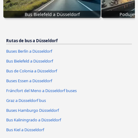
Bus Bielefeld a Düsseldorf
Podujevo
Rutas de bus a Düsseldorf
Buses Berlín a Düsseldorf
Bus Bielefeld a Düsseldorf
Bus de Colonia a Düsseldorf
Buses Essen a Düsseldorf
Fráncfort del Meno a Düsseldorf buses
Graz a Düsseldorf bus
Buses Hamburgo Düsseldorf
Bus Kaliningrado a Düsseldorf
Bus Kiel a Düsseldorf