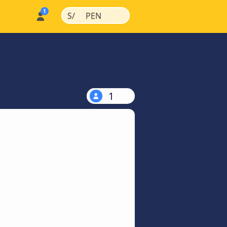
|
|
S/
PEN
1