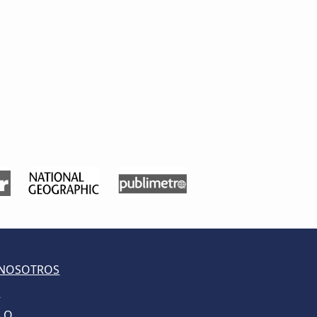
 NOSOTROS
S
LO