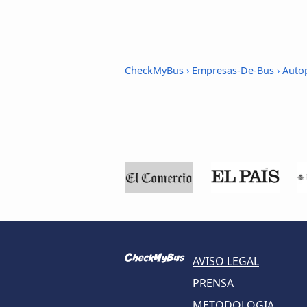
CheckMyBus
›
Empresas-De-Bus
›
Auto
AVISO LEGAL
PRENSA
METODOLOGIA