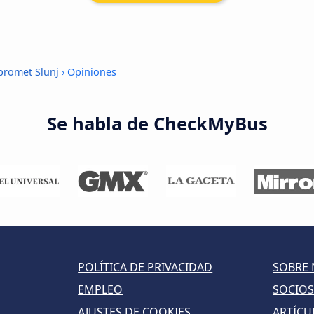
promet Slunj
› Opiniones
Se habla de CheckMyBus
POLÍTICA DE PRIVACIDAD
SOBRE
EMPLEO
SOCIO
AJUSTES DE COOKIES
ARTÍCU