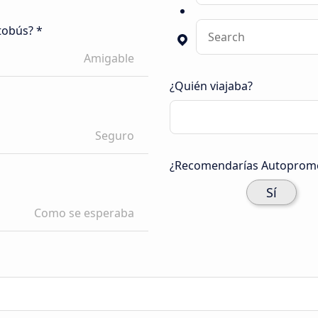
tobús? *
Amigable
¿Quién viajaba?
Seguro
¿Recomendarías Autoprome
Sí
Como se esperaba