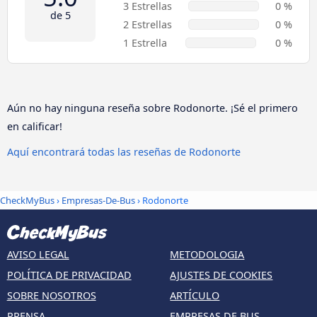
3 Estrellas
0 %
de 5
2 Estrellas
0 %
1 Estrella
0 %
Aún no hay ninguna reseña sobre Rodonorte. ¡Sé el primero
en calificar!
Aquí encontrará todas las reseñas de Rodonorte
CheckMyBus
›
Empresas-De-Bus
› Rodonorte
AVISO LEGAL
METODOLOGIA
POLÍTICA DE PRIVACIDAD
AJUSTES DE COOKIES
SOBRE NOSOTROS
ARTÍCULO
PRENSA
EMPRESAS DE BUS