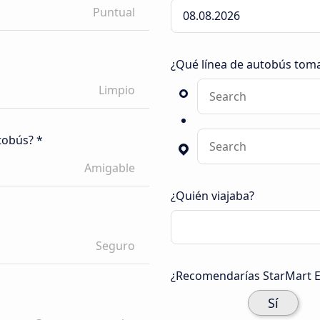
Puntual
¿Qué línea de autobús tom
Limpio
tobús? *
Amigable
¿Quién viajaba?
Seguro
¿Recomendarías StarMart E
Sí