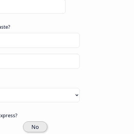
aste?
xpress?
No