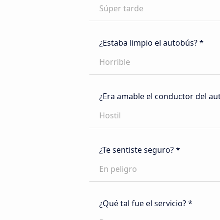
Súper tarde
¿Estaba limpio el autobús? *
Horrible
¿Era amable el conductor del au
Hostil
¿Te sentiste seguro? *
En peligro
¿Qué tal fue el servicio? *