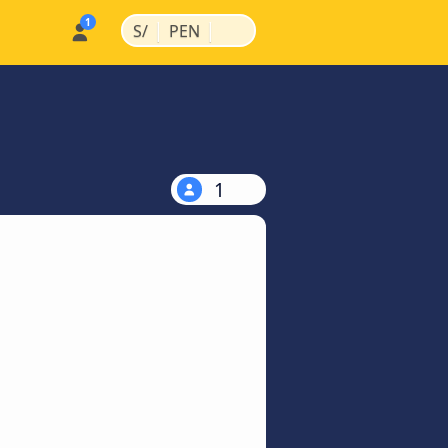
|
|
S/
PEN
1