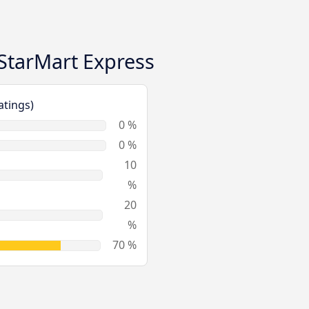
StarMart Express
atings)
0 %
0 %
10
%
20
%
70 %