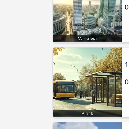
0
Varsovia
1
0
Plock