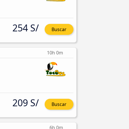
254 S/
Buscar
10h 0m
209 S/
Buscar
6h 0m