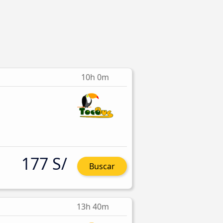
10h 0m
177 S/
Buscar
13h 40m