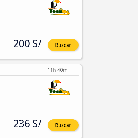
200 S/
Buscar
11h 40m
236 S/
Buscar