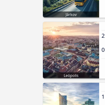
Járkov
2
0
Leópolis
1