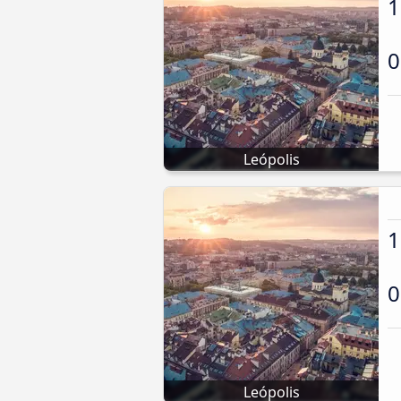
1
0
Leópolis
1
0
Leópolis