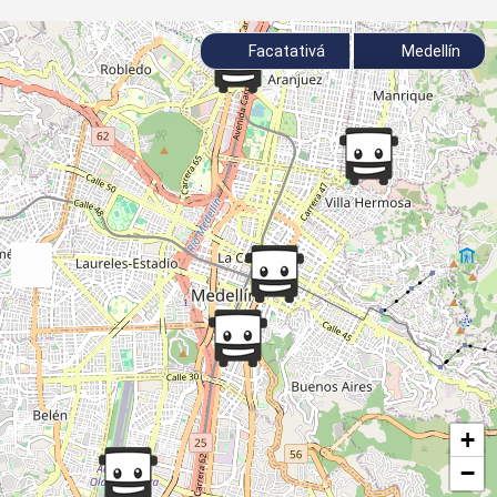
Facatativá
Medellín
+
−