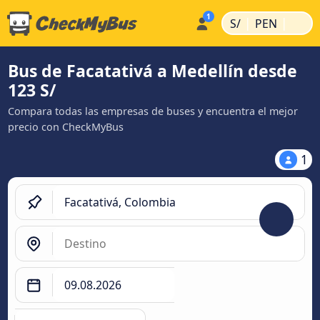
|
|
S/
PEN
Bus de Facatativá a Medellín desde
123 S/
Compara todas las empresas de buses y encuentra el mejor
precio con CheckMyBus
1