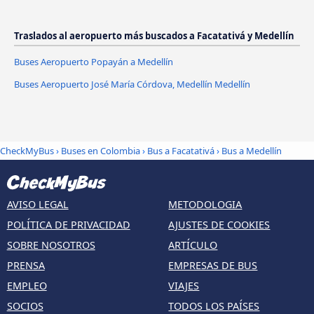
Traslados al aeropuerto más buscados a Facatativá y Medellín
Buses Aeropuerto Popayán a Medellín
Buses Aeropuerto José María Córdova, Medellín Medellín
CheckMyBus
›
Buses en Colombia
›
Bus a Facatativá
›
Bus a Medellín
AVISO LEGAL
METODOLOGIA
POLÍTICA DE PRIVACIDAD
AJUSTES DE COOKIES
SOBRE NOSOTROS
ARTÍCULO
PRENSA
EMPRESAS DE BUS
EMPLEO
VIAJES
SOCIOS
TODOS LOS PAÍSES