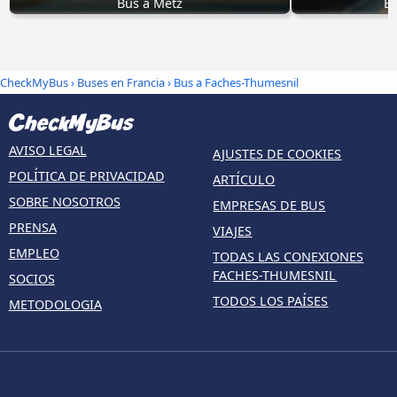
Bus a Metz
B
CheckMyBus
›
Buses en Francia
› Bus a Faches-Thumesnil
AVISO LEGAL
AJUSTES DE COOKIES
POLÍTICA DE PRIVACIDAD
ARTÍCULO
SOBRE NOSOTROS
EMPRESAS DE BUS
PRENSA
VIAJES
EMPLEO
TODAS LAS CONEXIONES
FACHES-THUMESNIL
SOCIOS
TODOS LOS PAÍSES
METODOLOGIA