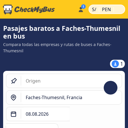
|
|
S/
PEN
Pasajes baratos a Faches-Thumesnil
en bus
Compara todas las empresas y rutas de buses a Faches-
Thumesnil
1