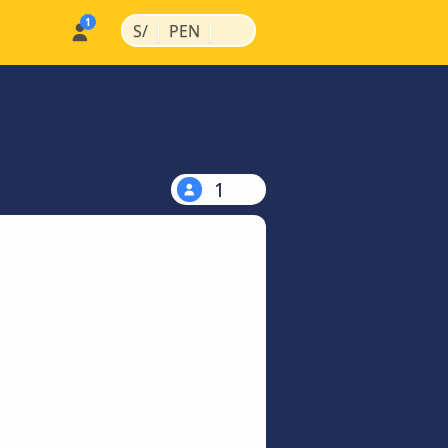
|
|
S/
PEN
1