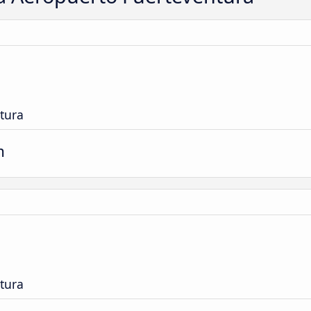
tura
m
tura