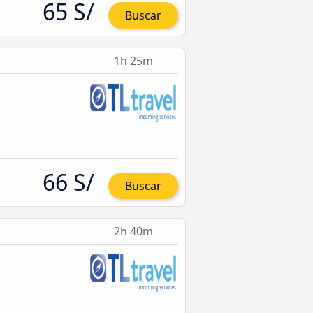
65 S/
Buscar
1h 25m
66 S/
Buscar
2h 40m