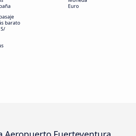
ís
Moneda
paña
Euro
 pasaje
s barato
 S/
us
a Aeropuerto Fuerteventura