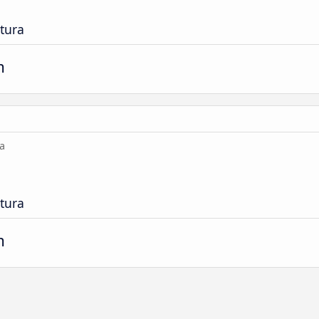
tura
m
a
tura
m