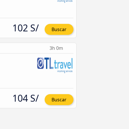
102 S/
Buscar
3h 0m
104 S/
Buscar