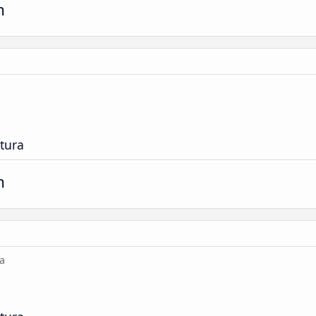
m
tura
m
a