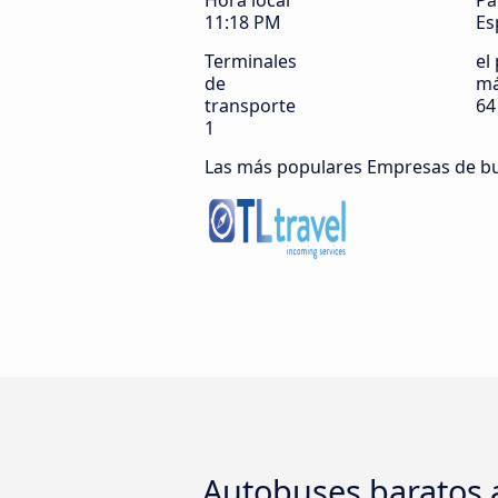
Hora local
Pa
11:18 PM
Es
Terminales
el
de
má
transporte
64
1
Las más populares Empresas de b
Autobuses baratos 