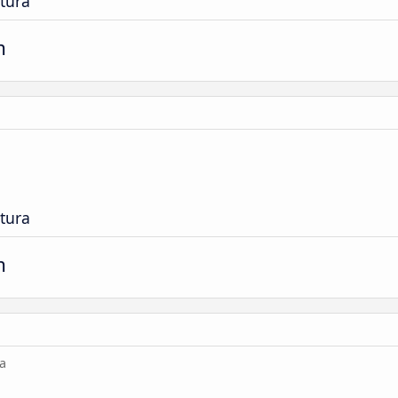
tura
m
tura
m
a