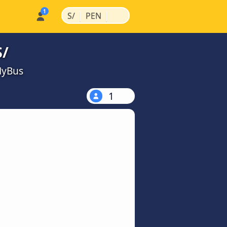
|
|
S/
PEN
S/
MyBus
1