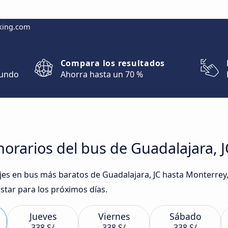
king.com
Compara los resultados
mundo
Ahorra hasta un 70 %
orarios del bus de Guadalajara, J
iajes en bus más baratos de Guadalajara, JC hasta Monterre
tar para los próximos días.
Jueves
Viernes
Sábado
338 S/
338 S/
338 S/