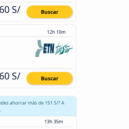
60 S/
Buscar
12h 10m
60 S/
Buscar
edes ahorrar más de 151 S/? A
.
13h 35m