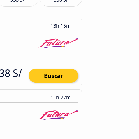
13h 15m
38 S/
Buscar
11h 22m