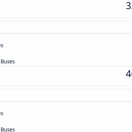
3
es
 Buses
4
es
 Buses