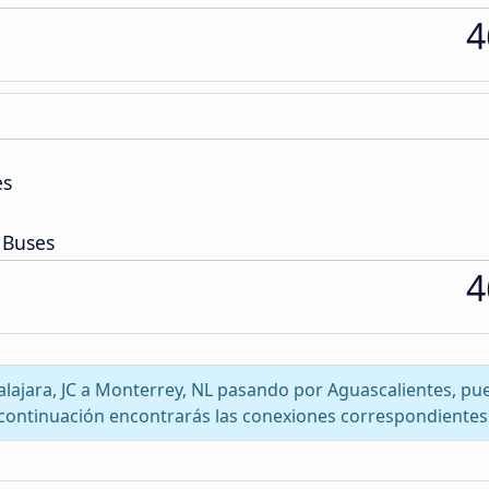
4
es
 Buses
4
dalajara, JC a Monterrey, NL pasando por Aguascalientes, pu
continuación encontrarás las conexiones correspondientes