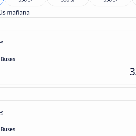
bús mañana
es
 Buses
3
es
 Buses