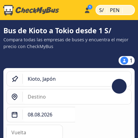
|
|
S/
PEN
Bus de Kioto a Tokio desde 1 S/
Compara todas las empresas de buses y encuentra el mejor
precio con CheckMyBus
1