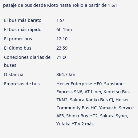
pasaje de bus desde Kioto hasta Tokio a partir de 1 S/!
El bus más barato
1 S/
El bus más rápido
6h 15m
El primer bus
12:10
El último bus
23:59
Conexiones diarias de
71 Ø
buses
Distancia
364.7 km
Empresas de bus
Heisei Enterprise HE0, Sunshine
Express SN6, AT Liner, Kintetsu Bus
ZKN2, Sakura Kanko Bus CJ, Heisei
Community Bus HC, Yamaichi Service
AF5, Shinki Bus HT2, Sakura Syoei,
Yutaka YT y 2 más.