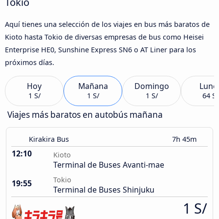
Tokio
Aquí tienes una selección de los viajes en bus más baratos de
Kioto hasta Tokio de diversas empresas de bus como Heisei
Enterprise HE0, Sunshine Express SN6 o AT Liner para los
próximos días.
Hoy
Mañana
Domingo
Lune
1 S/
1 S/
1 S/
64 S/
Viajes más baratos en autobús mañana
Kirakira Bus
7h 45m
12:10
Kioto
Terminal de Buses Avanti-mae
Tokio
19:55
Terminal de Buses Shinjuku
1 S/