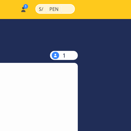
|
|
S/
PEN
1