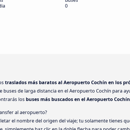
ís
Buses
dia
0
los
traslados más baratos al Aeropuerto Cochín en los pr
e buses de larga distancia en el Aeropuerto Cochín para ay
ontrarás los
buses más buscados en el Aeropuerto Cochín
ansfer al aeropuerto?
ar el nombre del origen del viaje; tu solamente tienes que 
je, simplemente haz clic en la doble flecha para poder camb