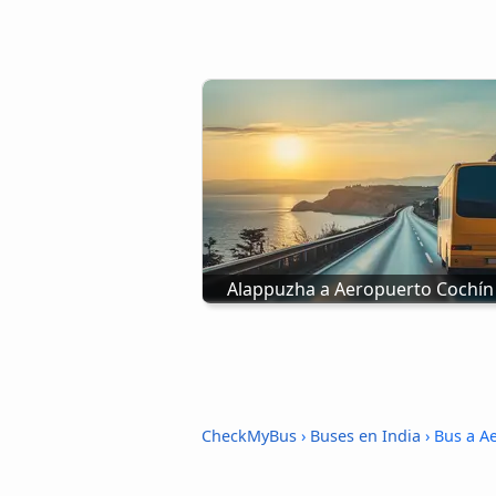
Alappuzha a Aeropuerto Cochín
CheckMyBus
›
Buses en India
› Bus a A