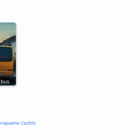
 bus
eropuerto Cochín