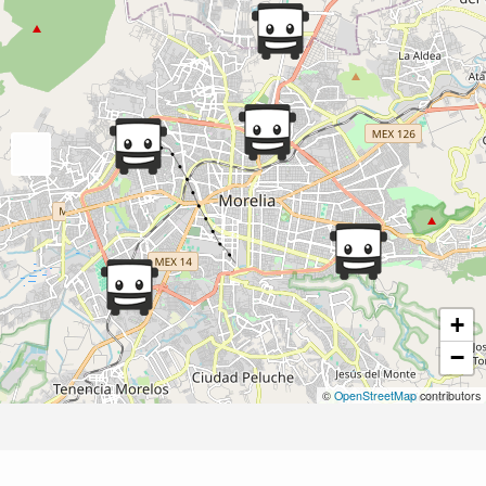
+
−
©
OpenStreetMap
contributors