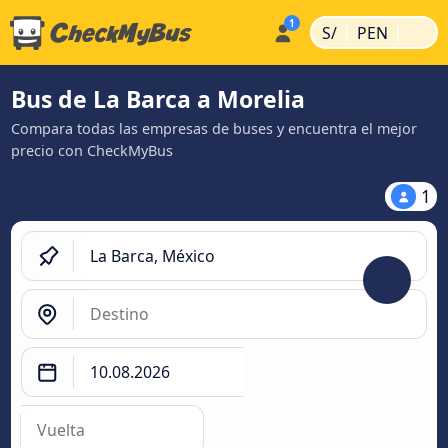
|
|
S/
PEN
Bus de La Barca a Morelia
Compara todas las empresas de buses y encuentra el mejor
precio con CheckMyBus
1