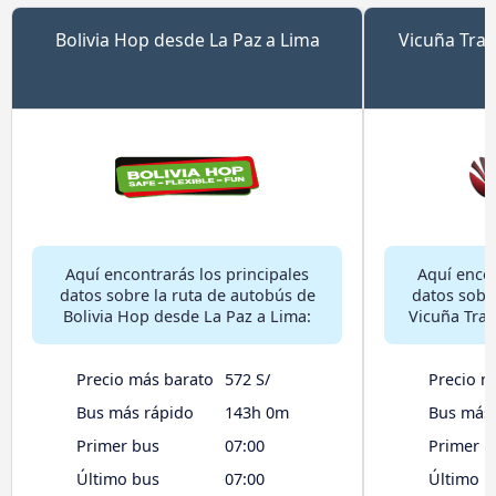
Bolivia Hop desde La Paz a Lima
Vicuña Trav
Aquí encontrarás los principales
Aquí encon
datos sobre la ruta de autobús de
datos sobr
Bolivia Hop desde La Paz a Lima:
Vicuña Trav
Precio más barato
572 S/
Precio m
Bus más rápido
143h 0m
Bus más 
Primer bus
07:00
Primer b
Último bus
07:00
Último b