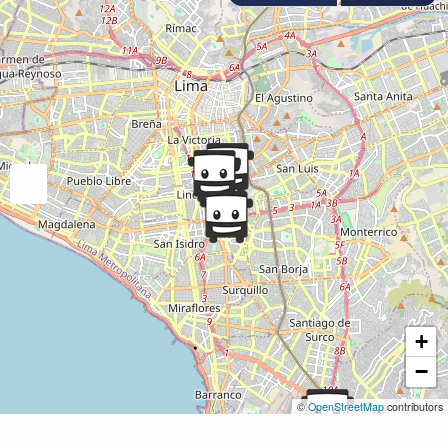
+
−
©
OpenStreetMap
contributors