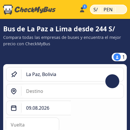
|
|
S/
PEN
Bus de La Paz a Lima desde 244 S/
Compara todas las empresas de buses y encuentra el mejor
precio con CheckMyBus
1