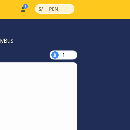
|
|
S/
PEN
MyBus
1