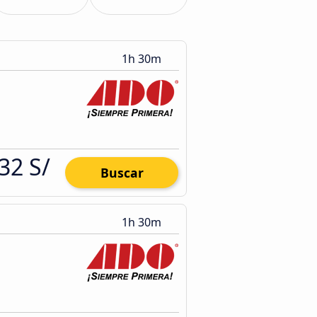
1h 30m
32 S/
Buscar
1h 30m