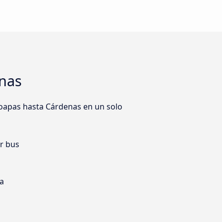
enas
oapas hasta Cárdenas en un solo
er bus
ia