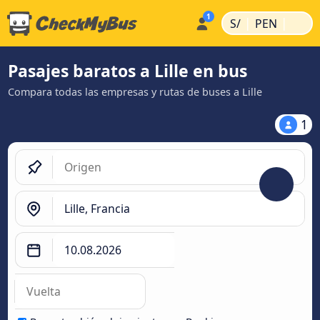
|
|
S/
PEN
Pasajes baratos a Lille en bus
Compara todas las empresas y rutas de buses a Lille
1