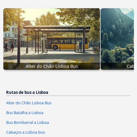
Alter do Chão Lisboa Bus
Caba
Rutas de bus a Lisboa
Alter do Chão Lisboa Bus
Bus Batalha a Lisboa
Bus Bombarral a Lisboa
Cabaços a Lisboa bus