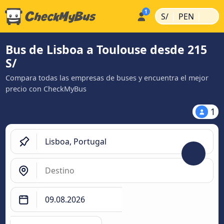
|
|
S/
PEN
Bus de Lisboa a Toulouse desde 215
S/
Compara todas las empresas de buses y encuentra el mejor
precio con CheckMyBus
1