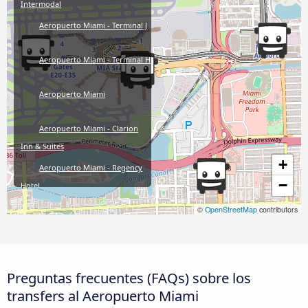
Intermodal
Aeropuerto Miami - Terminal J
Aeropuerto Miami - Terminal H
Aeropuerto Miami
Aeropuerto Miami - Clarion
Inn & Suites
+
Aeropuerto Miami - Regency
−
Hotel
©
OpenStreetMap
contributors
Preguntas frecuentes (FAQs) sobre los
transfers al Aeropuerto Miami