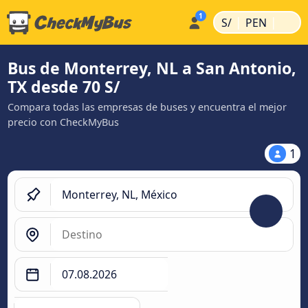
|
|
S/
PEN
Bus de Monterrey, NL a San Antonio,
TX desde 70 S/
Compara todas las empresas de buses y encuentra el mejor
precio con CheckMyBus
1