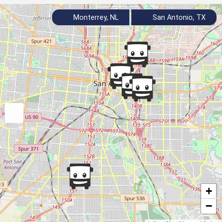
Monterrey, NL
San Antonio, TX
+
−