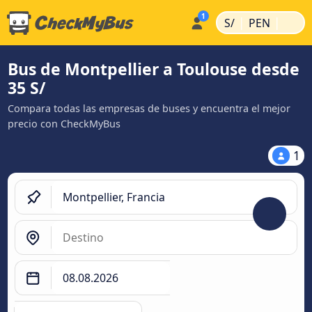
|
|
S/
PEN
Bus de Montpellier a Toulouse desde
35 S/
Compara todas las empresas de buses y encuentra el mejor
precio con CheckMyBus
1