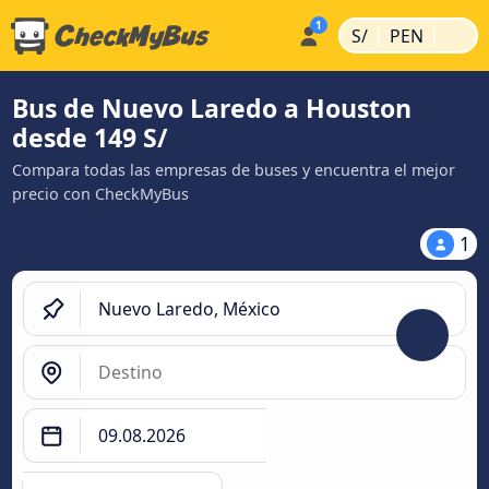
|
|
S/
PEN
Bus de Nuevo Laredo a Houston
desde 149 S/
Compara todas las empresas de buses y encuentra el mejor
precio con CheckMyBus
1