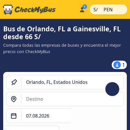
|
|
S/
PEN
Bus de Orlando, FL a Gainesville, FL
desde 66 S/
Compara todas las empresas de buses y encuentra el mejor
precio con CheckMyBus
1