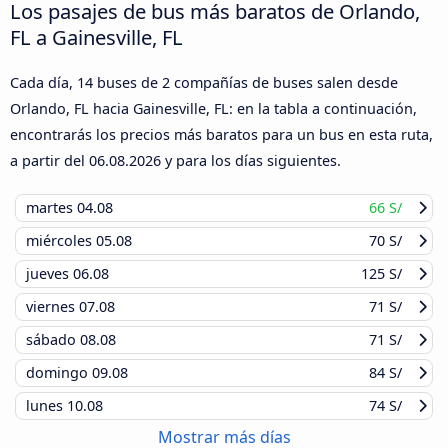
Los pasajes de bus más baratos de Orlando,
FL a Gainesville, FL
Cada día, 14 buses de 2 compañías de buses salen desde
Orlando, FL hacia Gainesville, FL: en la tabla a continuación,
encontrarás los precios más baratos para un bus en esta ruta,
a partir del
06.08.2026
y para los días siguientes.
martes
04.08
66 S/
miércoles
05.08
70 S/
jueves
06.08
125 S/
viernes
07.08
71 S/
sábado
08.08
71 S/
domingo
09.08
84 S/
lunes
10.08
74 S/
Mostrar más días