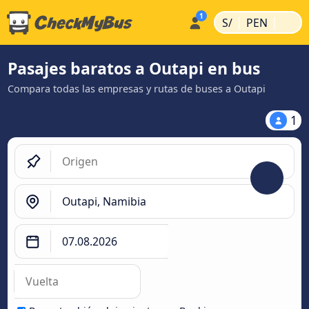
|
|
S/
PEN
Pasajes baratos a Outapi en bus
Compara todas las empresas y rutas de buses a Outapi
1