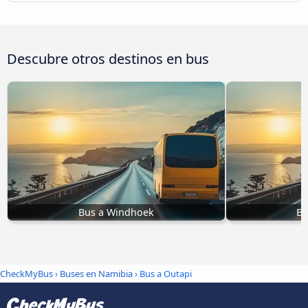
Descubre otros destinos en bus
Bus a Windhoek
Bu
CheckMyBus
›
Buses en Namibia
› Bus a Outapi