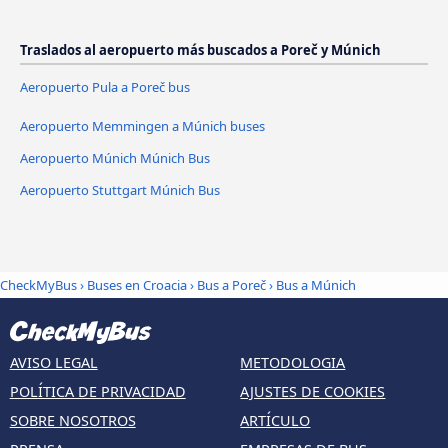
Traslados al aeropuerto más buscados a Poreč y Múnich
Aeropuerto Pula a Poreč bus
Aeropuerto Memmingen a Múnich buses
Aeropuerto Múnich Múnich Bus
Aeropuerto Stuttgart Múnich Bus
CheckMyBus
›
Buses en Croacia
›
Bus a Poreč
›
Bus a Múnich
AVISO LEGAL
METODOLOGIA
POLÍTICA DE PRIVACIDAD
AJUSTES DE COOKIES
SOBRE NOSOTROS
ARTÍCULO