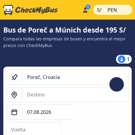
|
|
S/
PEN
Bus de Poreč a Múnich desde 195 S/
Compara todas las empresas de buses y encuentra el mejor
precio con CheckMyBus
1