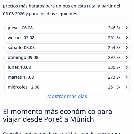
precios más baratos para un bus en esta ruta, a partir del
06.08.2026
y para los días siguientes.
jueves
06.08
246 S/
viernes
07.08
261 S/
sábado
08.08
254 S/
domingo
09.08
297 S/
lunes
10.08
336 S/
martes
11.08
273 S/
miércoles
12.08
261 S/
Mostrar más días
El momento más económico para
viajar desde Poreč a Múnich
Consulta aquí en qué día y a qué hora puedes encontrar el