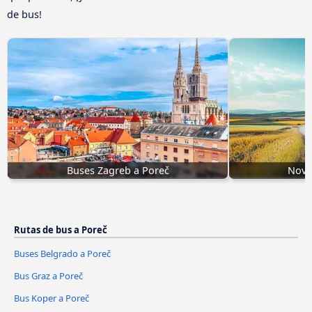
de bus!
Buses Zagreb a Poreč
Novs
Rutas de bus a Poreč
Buses Belgrado a Poreč
Bus Graz a Poreč
Bus Koper a Poreč