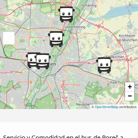
+
−
©
OpenStreetMap
contributors
Servicio y Comodidad en el bus de Poreč a