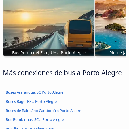
Bus Punta del Este, UY a Porto Alegre
Río de Ja
Más conexiones de bus a Porto Alegre
Buses Araranguá, SC Porto Alegre
Buses Bagé, RS a Porto Alegre
Buses de Balneário Camboriú a Porto Alegre
Bus Bombinhas, SC a Porto Alegre
Brasília, DF Porto Alegre Bus