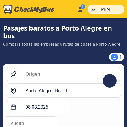
|
|
S/
PEN
Pasajes baratos a Porto Alegre en
bus
Compara todas las empresas y rutas de buses a Porto Alegre
1