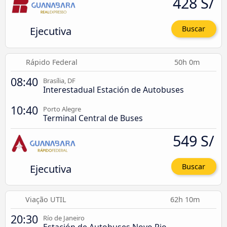
428 S/
Ejecutiva
Buscar
Rápido Federal
50h 0m
08:40
Brasília, DF
Interestadual Estación de Autobuses
10:40
Porto Alegre
Terminal Central de Buses
549 S/
Ejecutiva
Buscar
Viação UTIL
62h 10m
20:30
Río de Janeiro
Estación de Autobuses Novo Rio