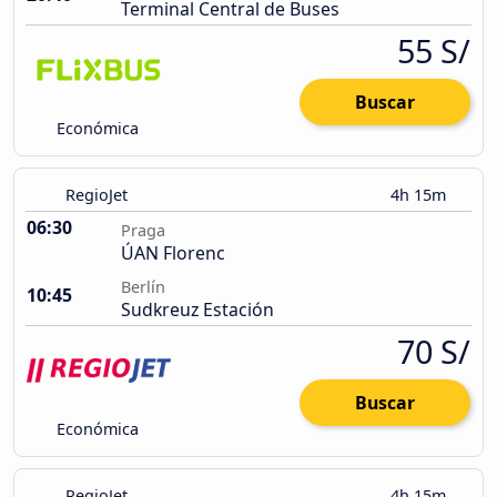
Terminal Central de Buses
55 S/
Buscar
Económica
RegioJet
4h 15m
06:30
Praga
ÚAN Florenc
Berlín
10:45
Sudkreuz Estación
70 S/
Buscar
Económica
RegioJet
4h 15m