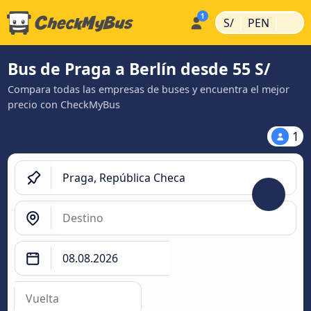
|
|
S/
PEN
Bus de Praga a Berlín desde 55 S/
Compara todas las empresas de buses y encuentra el mejor
precio con CheckMyBus
1