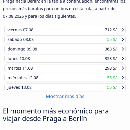
Praga hacia Berlín: en la tabla a continuación, encontrarás los
precios más baratos para un bus en esta ruta, a partir del
07.08.2026
y para los días siguientes.
viernes
07.08
712 S/
sábado
08.08
55 S/
domingo
09.08
363 S/
lunes
10.08
353 S/
martes
11.08
298 S/
miércoles
12.08
55 S/
jueves
13.08
55 S/
Mostrar más días
El momento más económico para
viajar desde Praga a Berlín