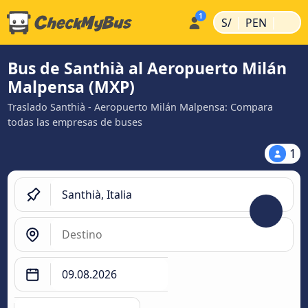
|
|
S/
PEN
Bus de Santhià al Aeropuerto Milán
Malpensa (MXP)
Traslado Santhià - Aeropuerto Milán Malpensa: Compara
todas las empresas de buses
1