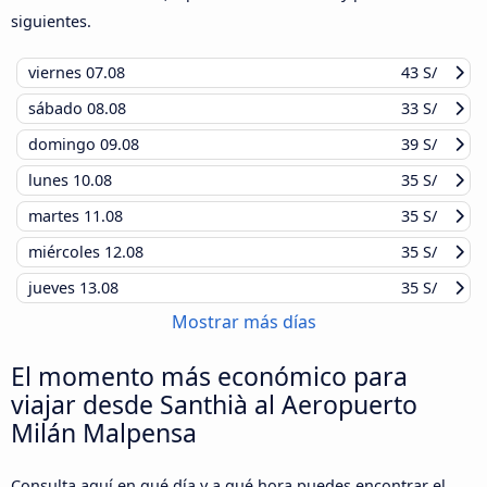
siguientes.
viernes
07.08
43 S/
sábado
08.08
33 S/
domingo
09.08
39 S/
lunes
10.08
35 S/
martes
11.08
35 S/
miércoles
12.08
35 S/
jueves
13.08
35 S/
Mostrar más días
El momento más económico para
viajar desde Santhià al Aeropuerto
Milán Malpensa
Consulta aquí en qué día y a qué hora puedes encontrar el