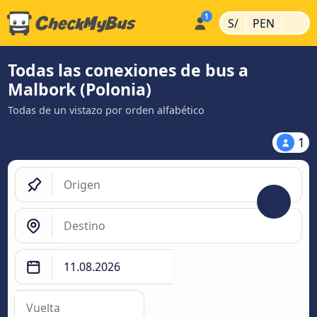
|
|
S/
PEN
Todas las conexiones de bus a
Malbork (Polonia)
Todas de un vistazo por orden alfabético
1