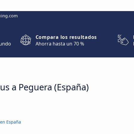
king.com
Compara los resultados
mundo
Ahorra hasta un 70 %
bus a Peguera (España)
 en España