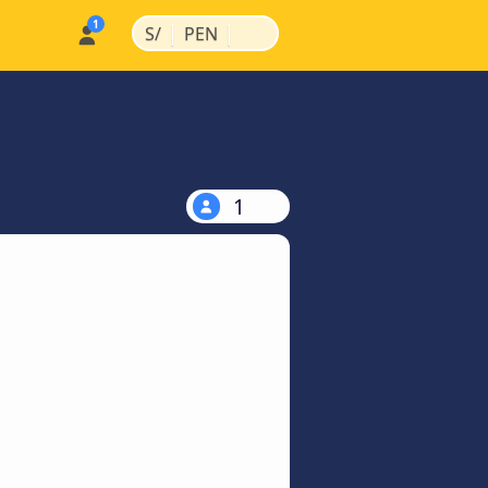
|
|
S/
PEN
1