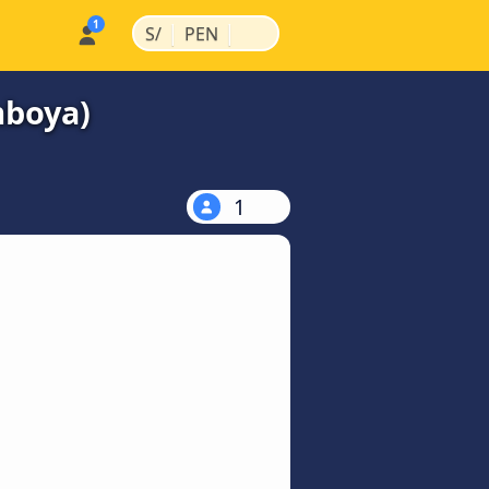
|
|
S/
PEN
mboya)
1