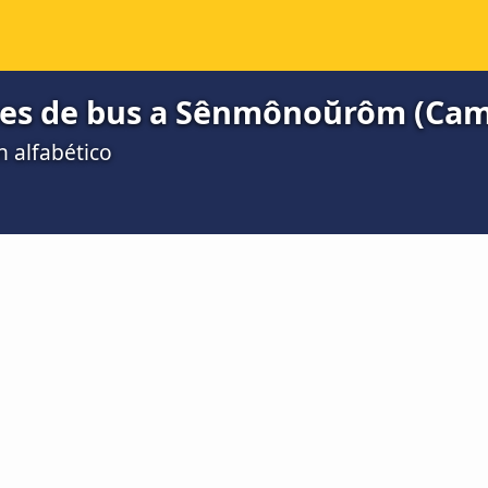
nes de bus a Sênmônoŭrôm (Ca
n alfabético