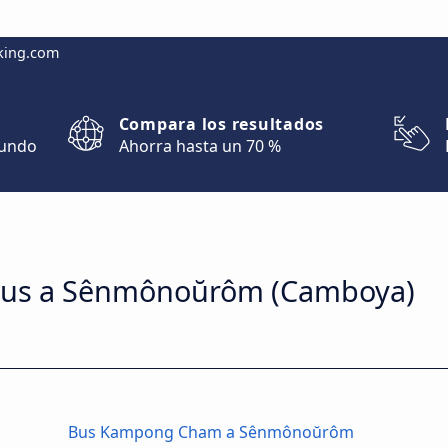
king.com
Compara los resultados
mundo
Ahorra hasta un 70 %
e bus a Sênmônoŭrôm (Camboya)
Bus Kampong Cham a Sênmônoŭrôm