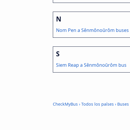
N
Nom Pen a Sênmônoŭrôm buses
S
Siem Reap a Sênmônoŭrôm bus
CheckMyBus
›
Todos los países
›
Buses