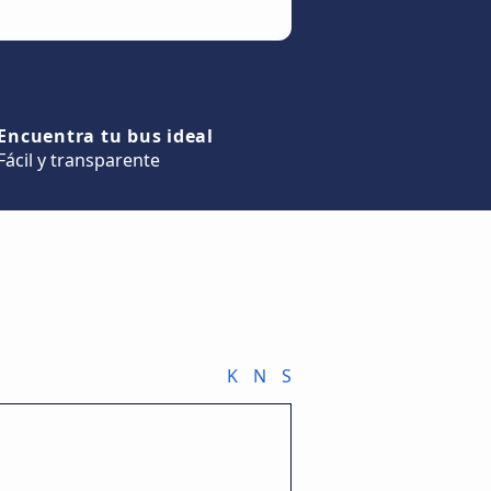
Encuentra tu bus ideal
Fácil y transparente
K
N
S