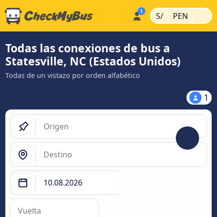
|
|
S/
PEN
Todas las conexiones de bus a
Statesville, NC (Estados Unidos)
Todas de un vistazo por orden alfabético
1