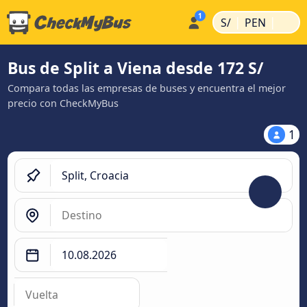
|
|
S/
PEN
Bus de Split a Viena desde 172 S/
Compara todas las empresas de buses y encuentra el mejor
precio con CheckMyBus
1