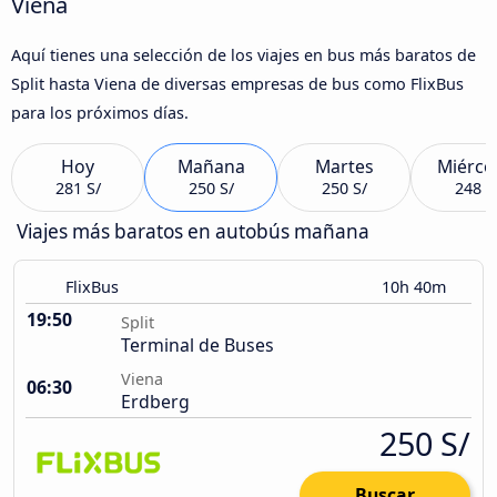
Viena
Aquí tienes una selección de los viajes en bus más baratos de
Split hasta Viena de diversas empresas de bus como FlixBus
para los próximos días.
Hoy
Mañana
Martes
Miérco
281 S/
250 S/
250 S/
248 S
Viajes más baratos en autobús mañana
FlixBus
10h 40m
19:50
Split
Terminal de Buses
Viena
06:30
Erdberg
250 S/
Buscar