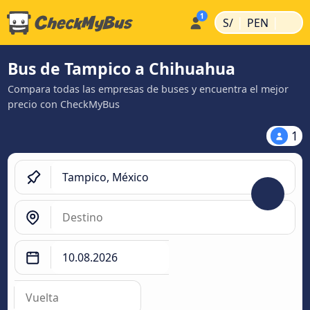
|
|
S/
PEN
Bus de Tampico a Chihuahua
Compara todas las empresas de buses y encuentra el mejor
precio con CheckMyBus
1