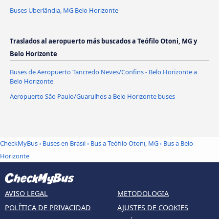
Buses Uberlândia, MG Belo Horizonte
Traslados al aeropuerto más buscados a Teófilo Otoni, MG y
Belo Horizonte
Buses de Aeropuerto Tancredo Neves/Confins - Belo Horizonte a
Belo Horizonte
Aeropuerto São Paulo/Guarulhos a Belo Horizonte buses
CheckMyBus
›
Buses en Brasil
›
Bus a Teófilo Otoni, MG
›
Bus a Belo
Horizonte
AVISO LEGAL
METODOLOGIA
POLÍTICA DE PRIVACIDAD
AJUSTES DE COOKIES