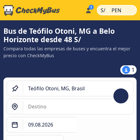
|
|
S/
PEN
Bus de Teófilo Otoni, MG a Belo
Horizonte desde 48 S/
Compara todas las empresas de buses y encuentra el mejor
precio con CheckMyBus
1