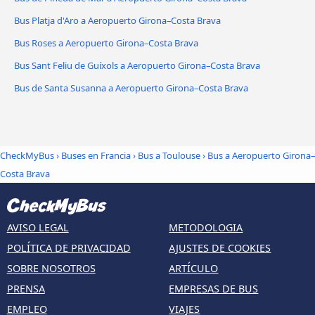
Bus Platja d'Aro a Aeropuerto Girona–Costa Brava
Bus Roses a Aeropuerto Girona–Costa Brava
Bus Sant Feliu de Guíxols a Aeropuerto Girona–Costa Brava
Bus de Santa Susanna a Aeropuerto Girona–Costa Brava
CheckMyBus
›
Buses en Francia
›
Bus a Toulouse
›
Bus a Aeropuerto Girona–
Costa Brava
AVISO LEGAL
METODOLOGIA
POLÍTICA DE PRIVACIDAD
AJUSTES DE COOKIES
SOBRE NOSOTROS
ARTÍCULO
PRENSA
EMPRESAS DE BUS
EMPLEO
VIAJES