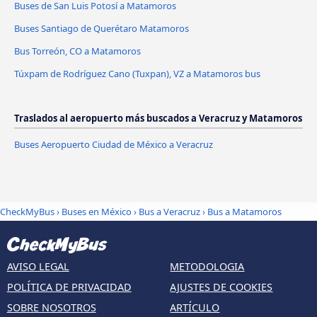
Buses de San Luis Potosí a Matamoros
Buses Santiago de Querétaro Matamoros
Bus Torreón, CO a Matamoros
Túxpam de Rodríguez Cano (Tuxpan), VZ a Matamoros bus
Traslados al aeropuerto más buscados a Veracruz y Matamoros
Buses Aeropuerto Ciudad de México a Veracruz
CheckMyBus
›
Buses en México
›
Bus a Veracruz
›
Bus a Matamoros
AVISO LEGAL
METODOLOGIA
POLÍTICA DE PRIVACIDAD
AJUSTES DE COOKIES
SOBRE NOSOTROS
ARTÍCULO