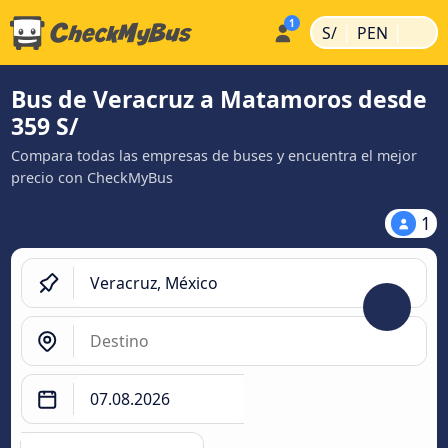
|
|
S/
PEN
Bus de Veracruz a Matamoros desde
359 S/
Compara todas las empresas de buses y encuentra el mejor
precio con CheckMyBus
1