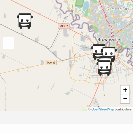
+
−
©
OpenStreetMap
contributors