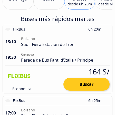
desde
6h 20m
desde
6h
Buses más rápidos martes
FlixBus
6h 20m
Bolzano
13:10
Süd - Fiera Estación de Tren
Génova
19:30
Parada de Bus Fanti d'Italia / Principe
164 S/
Buscar
Económica
FlixBus
6h 25m
Bolzano
17:00