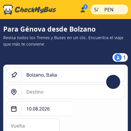
|
|
S/
PEN
Para Génova desde Bolzano
Revisa todos los Trenes y Buses en un clic. Encuentra el viaje
que más te conviene
1