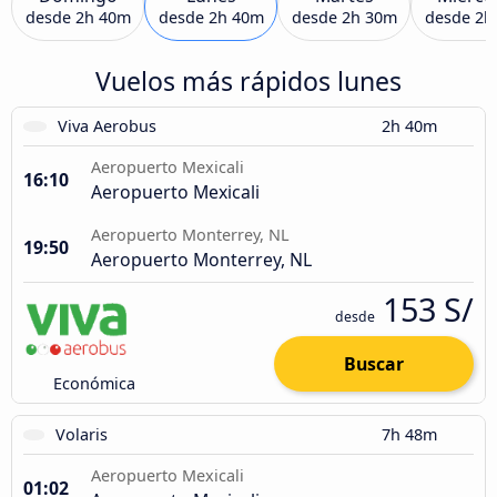
desde
2h 40m
desde
2h 40m
desde
2h 30m
desde
2h
Vuelos más rápidos lunes
Viva Aerobus
2h 40m
Aeropuerto Mexicali
16:10
Aeropuerto Mexicali
Aeropuerto Monterrey, NL
19:50
Aeropuerto Monterrey, NL
153 S/
desde
Buscar
Económica
Volaris
7h 48m
Aeropuerto Mexicali
01:02