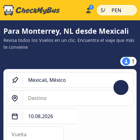
|
|
S/
PEN
Para Monterrey, NL desde Mexicali
Revisa todos los Vuelos en un clic. Encuentra el viaje que más
te conviene
1