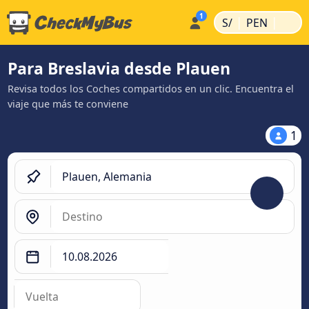
|
|
S/
PEN
Para Breslavia desde Plauen
Revisa todos los Coches compartidos en un clic. Encuentra el
viaje que más te conviene
1