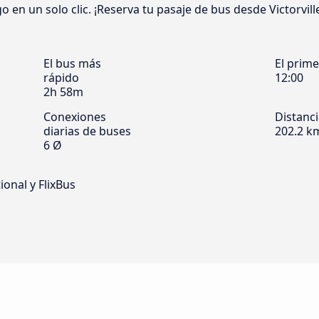
o en un solo clic. ¡Reserva tu pasaje de bus desde Victorvill
El bus más
El prim
rápido
12:00
2h 58m
Conexiones
Distanc
diarias de buses
202.2 k
6 Ø
ional y FlixBus