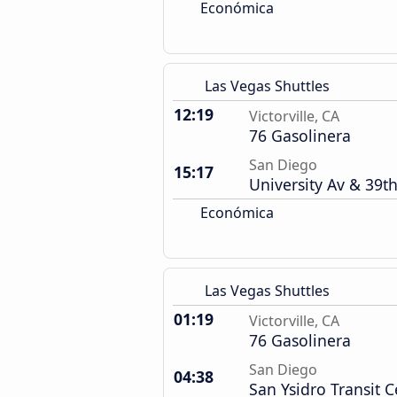
Económica
Las Vegas Shuttles
12:19
Victorville, CA
76 Gasolinera
San Diego
15:17
University Av & 39th
Económica
Las Vegas Shuttles
01:19
Victorville, CA
76 Gasolinera
San Diego
04:38
San Ysidro Transit C