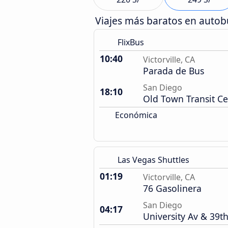
Viajes más baratos en auto
FlixBus
10:40
Victorville, CA
Parada de Bus
San Diego
18:10
Old Town Transit Ce
Económica
Las Vegas Shuttles
01:19
Victorville, CA
76 Gasolinera
San Diego
04:17
University Av & 39th