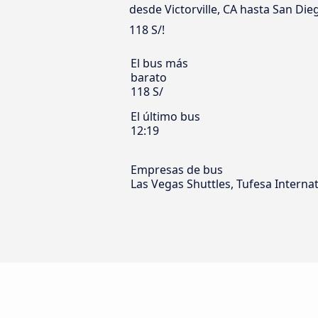
desde Victorville, CA hasta San Dieg
118 S/!
El bus más
barato
118 S/
El último bus
12:19
Empresas de bus
Las Vegas Shuttles, Tufesa Internat