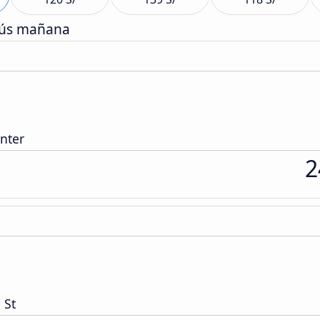
bús mañana
nter
2
 St