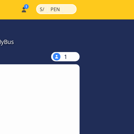
|
|
S/
PEN
MyBus
1