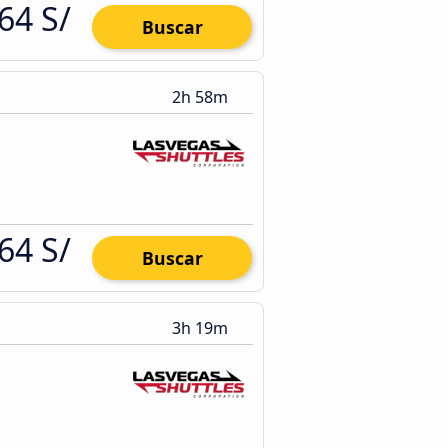
64 S/
Buscar
2h 58m
64 S/
Buscar
3h 19m