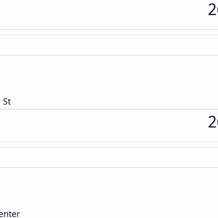
2
 St
2
enter