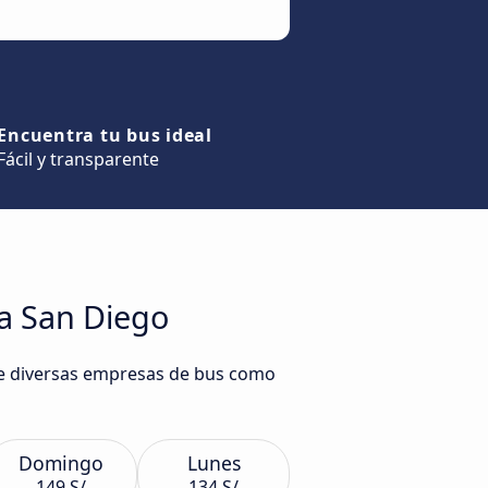
Encuentra tu bus ideal
Fácil y transparente
 a San Diego
 de diversas empresas de bus como
Domingo
Lunes
149 S/
134 S/