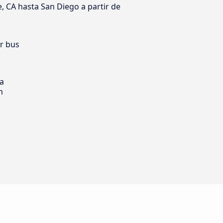
e, CA hasta San Diego a partir de
er bus
ia
m