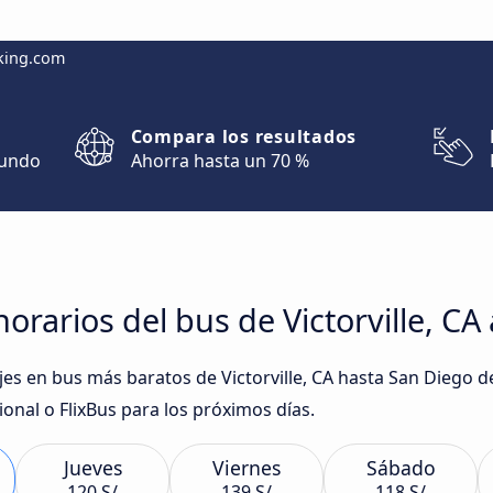
king.com
Compara los resultados
mundo
Ahorra hasta un 70 %
orarios del bus de Victorville, CA
iajes en bus más baratos de Victorville, CA hasta San Diego
ional o FlixBus para los próximos días.
Jueves
Viernes
Sábado
120 S/
139 S/
118 S/