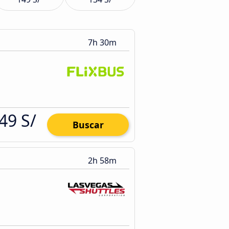
7h 30m
49 S/
Buscar
2h 58m