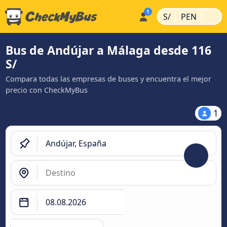
|
|
S/
PEN
Bus de Andújar a Málaga desde 116
S/
Compara todas las empresas de buses y encuentra el mejor
precio con CheckMyBus
1