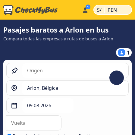
|
|
S/
PEN
Pasajes baratos a Arlon en bus
Compara todas las empresas y rutas de buses a Arlon
1